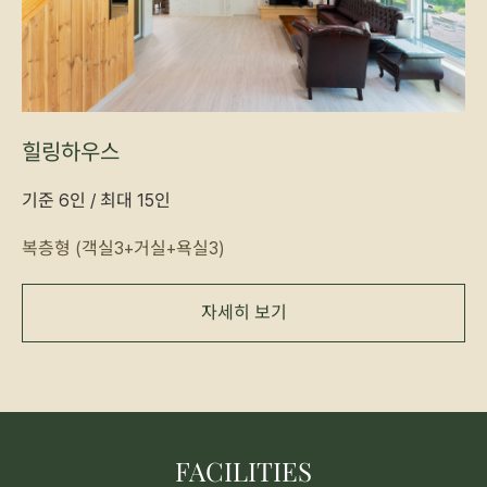
힐링하우스
기준 6인 / 최대 15인
복층형 (객실3+거실+욕실3)
자세히 보기
FACILITIES