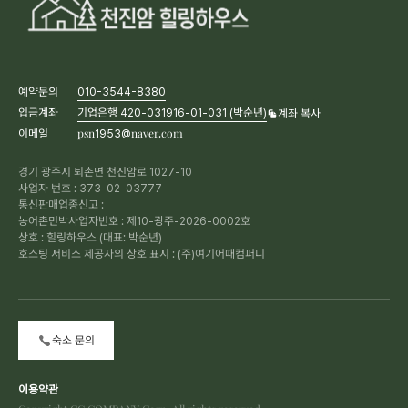
예약문의
010-3544-8380
입금계좌
기업은행 420-031916-01-031 (박순년)
계좌 복사
이메일
psn1953@naver.com
경기 광주시 퇴촌면 천진암로 1027-10
사업자 번호 : 373-02-03777
통신판매업종신고 :
농어촌민박사업자번호 : 제10-광주-2026-0002호
상호 : 힐링하우스 (대표: 박순년)
호스팅 서비스 제공자의 상호 표시 : (주)여기어때컴퍼니
숙소 문의
이용약관