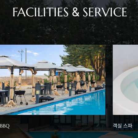
FACILITIES & SERVICE
BBQ
객실 스파