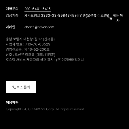
예약문의
010-6401-5415
입금계좌
카카오뱅크 3333-33-8984345 (김영훈(오션뷰 리조텔))
계좌 복
사
이메일
ahdrlfl@naver.com
충남 보령시 대천항1길 17 (신흑동)
사업자 번호 : 710-76-00529
영업신고증 : 제 16-52-200호
상호 : 오션뷰 리조텔 (대표: 김영훈)
호스팅 서비스 제공자의 상호 표시 : (주)여기어때컴퍼니
숙소 문의
이용약관
Copyright GC COMPANY Corp. All rights reserved.