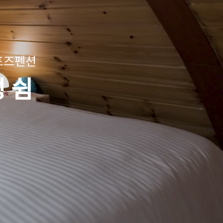
포즈펜션
 쉼