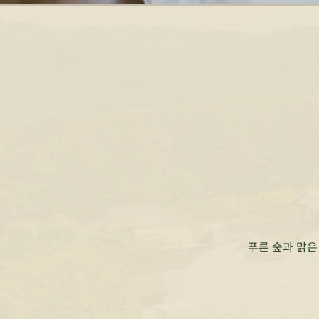
푸른 숲과 맑은