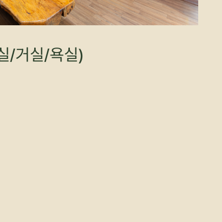
실/거실/욕실)