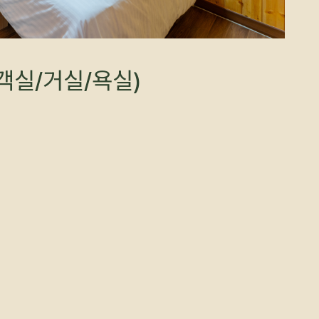
객실/거실/욕실)