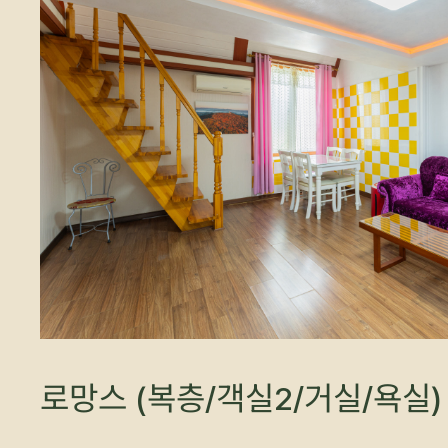
로망스 (복층/객실2/거실/욕실)