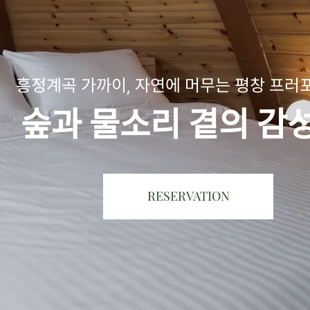
흥정계곡 가까이, 자연에 머무는 평창 프러
숲과 물소리 곁의 감성
RESERVATION