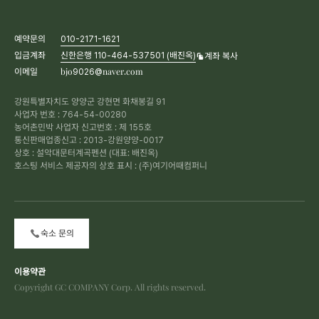
예약문의
010-2171-1621
입금계좌
신한은행 110-464-537501 (배진옥)
계좌 복사
이메일
bjo9026@naver.com
강원특별자치도 양양군 강현면 화채봉길 91
사업자 번호 : 764-54-00280
농어촌민박 사업자 신고번호 : 제 155호
통신판매업종신고 : 2013-강원양양-0017
상호 : 설악대문터계곡펜션 (대표: 배진옥)
호스팅 서비스 제공자의 상호 표시 : (주)여기어때컴퍼니
숙소 문의
이용약관
Copyright GC COMPANY Corp. All rights reserved.