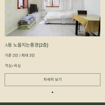
A동 노을지는풍경(2층)
기준 2인 / 최대 3인
객실+욕실
자세히 보기