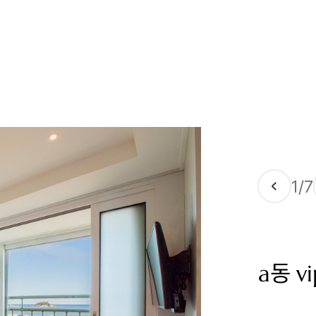
1
7
a동 v