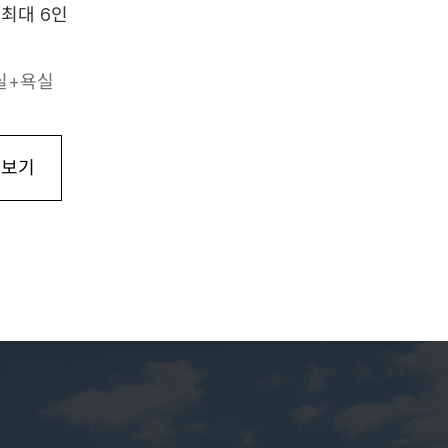
 최대 6인
실+욕실
 보기