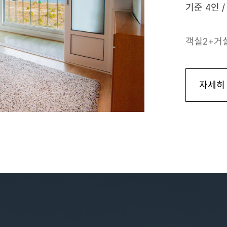
기준 4인 /
객실2+거
자세히