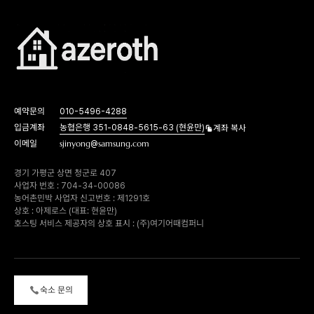
예약문의
010-5496-4288
입금계좌
농협은행 351-0848-5615-63 (현윤만)
계좌 복사
이메일
sjinyong@samsung.com
경기 가평군 상면 청군로 407
사업자 번호 : 704-34-00086
농어촌민박 사업자 신고번호 : 제1291호
상호 : 아제로스 (대표: 현윤만)
호스팅 서비스 제공자의 상호 표시 : (주)여기어때컴퍼니
숙소 문의