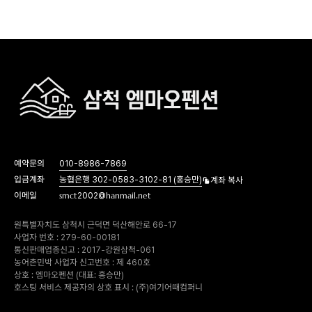
예약문의
010-8986-7869
입금계좌
농협은행 302-0583-3102-81 (홍승만)
계좌 복사
이메일
smct2002@hanmail.net
원특별자치도 삼척시 근덕면 덕산해안로 66-17
사업자 번호 : 279-60-00181
통신판매업종신고 : 2017-강원삼척-061
농어촌민박 사업자 신고번호 : 제 460호
상호 : 엠마오펜션 (대표: 홍승만)
호스팅 서비스 제공자의 상호 표시 : (주)여기어때컴퍼니