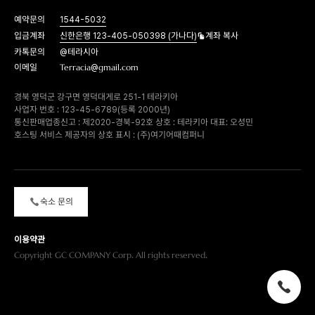
예약문의
1544-5032
입금계좌
신한은행 123-405-050398 (가나다)
계좌 복사
카톡문의
@테라시아
이메일
Terracia@gmail.com
경북 영덕군 강구면 영덕대게로 251-1 테라키아
사업자 번호 : 123-45-6789(등록 2000년)
통신판매업종신고 : 제2020-경북-92호 상호 : 테라키아 대표: 오성민
호스팅 서비스 제공자의 상호 표시 : (주)여기어때컴퍼니
숙소 문의
이용약관
Copyright GC COMPANY Corp. All rights reserved.