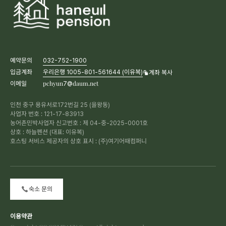
예약문의
032-752-1900
입금계좌
우리은행 1005-801-561644 (이유복)
계좌 복사
이메일
pchyun7@daum.net
인천 중구 용유서로172번길 25 (을왕동)
사업자 번호 : 121-17-83913
농어촌민박사업자 신고번호 : 제 04-중-2025-0001호
상호 : 하늘펜션 (대표: 이유복)
호스팅 서비스 제공자의 상호 표시 : (주)여기어때컴퍼니
숙소 문의
이용약관