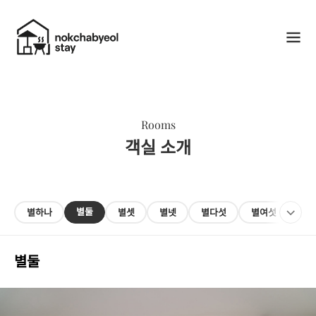
Rooms
객실 소개
별둘
별하나
별셋
별넷
별다섯
별여섯
별
별둘