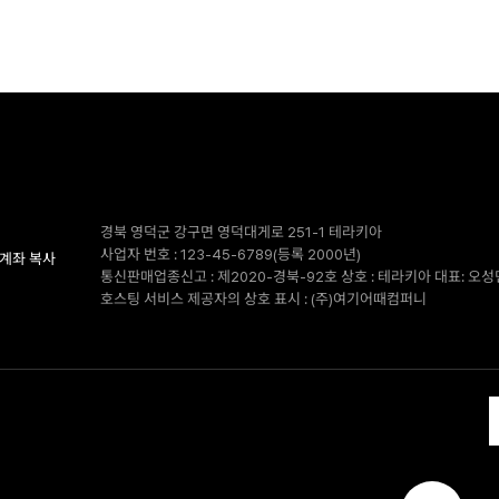
경북 영덕군 강구면 영덕대게로 251-1 테라키아
사업자 번호 : 123-45-6789(등록 2000년)
계좌 복사
통신판매업종신고 : 제2020-경북-92호 상호 : 테라키아 대표: 오성
호스팅 서비스 제공자의 상호 표시 : (주)여기어때컴퍼니