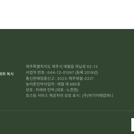
제주특별자치도 제주시 애월읍 곽납로 62-13
사업자 번호 : 644-12-01097 (등록 2019년)
계좌 복사
통신판매업종신고 : 2023-제주애월-0221
농어촌민박사업자 : 애월 제 685호
상호 : 자레와 민박 (대표 : 노현정)
호스팅 서비스 제공자의 상호 표시 : (주)여기어때컴퍼니